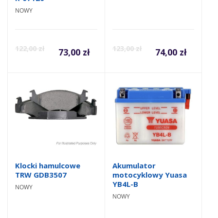
NOWY
122,00
zł
123,00
zł
73,00
zł
74,00
zł
Klocki hamulcowe
Akumulator
TRW GDB3507
motocyklowy Yuasa
YB4L-B
NOWY
NOWY