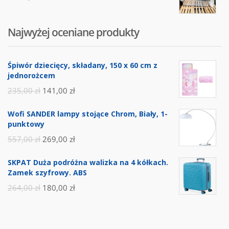
Najwyżej oceniane produkty
Śpiwór dziecięcy, składany, 150 x 60 cm z
jednorożcem
235,00
zł
141,00
zł
Wofi SANDER lampy stojące Chrom, Biały, 1-
punktowy
557,00
zł
269,00
zł
SKPAT Duża podróżna walizka na 4 kółkach.
Zamek szyfrowy. ABS
264,00
zł
180,00
zł