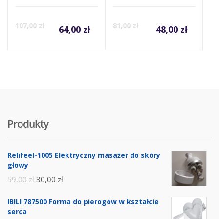
107,00
zł
81,00
zł
64,00
zł
48,00
zł
Produkty
Relifeel-1005 Elektryczny masażer do skóry
głowy
59,00
zł
30,00
zł
IBILI 787500 Forma do pierogów w kształcie
serca