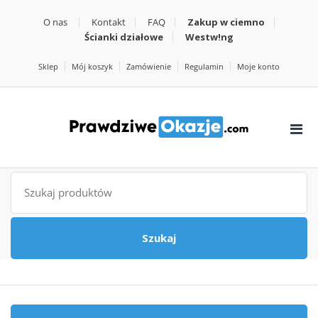
O nas
Kontakt
FAQ
Zakup w ciemno
Ścianki działowe
Westw!ng
Sklep
Mój koszyk
Zamówienie
Regulamin
Moje konto
Szukaj
Szukaj