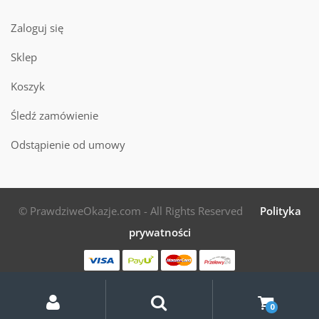
Zaloguj się
Sklep
Koszyk
Śledź zamówienie
Odstąpienie od umowy
© PrawdziweOkazje.com - All Rights Reserved
Polityka
prywatności
Moje
Szukaj
Szukaj:
konto
0