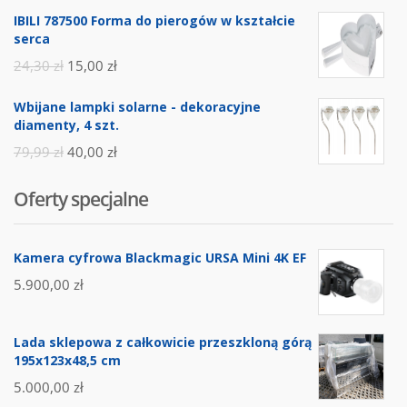
IBILI 787500 Forma do pierogów w kształcie
serca
24,30
zł
15,00
zł
Wbijane lampki solarne - dekoracyjne
diamenty, 4 szt.
79,99
zł
40,00
zł
Oferty specjalne
Kamera cyfrowa Blackmagic URSA Mini 4K EF
5.900,00
zł
Lada sklepowa z całkowicie przeszkloną górą
195x123x48,5 cm
5.000,00
zł