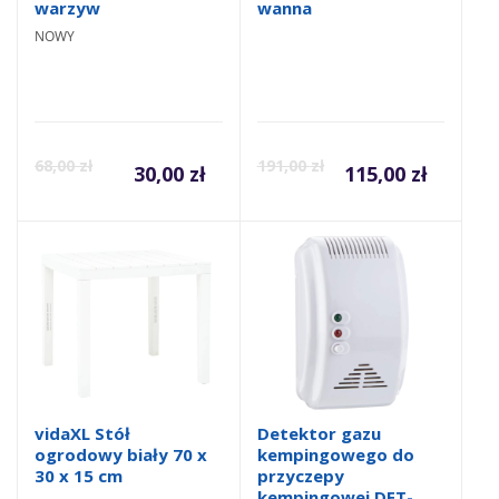
warzyw
wanna
NOWY
68,00
zł
191,00
zł
30,00
zł
115,00
zł
vidaXL Stół
Detektor gazu
ogrodowy biały 70 x
kempingowego do
30 x 15 cm
przyczepy
kempingowej DET-