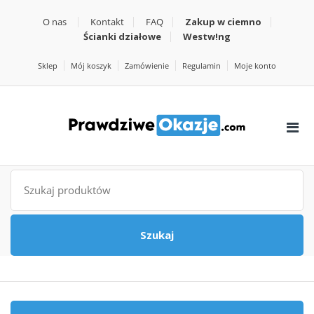
O nas
Kontakt
FAQ
Zakup w ciemno
Ścianki działowe
Westw!ng
Sklep
Mój koszyk
Zamówienie
Regulamin
Moje konto
Szukaj
Szukaj