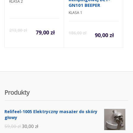
KLASA 2
GN101 BEEPER
KLASA 1
213,00
zł
79,00
zł
186,00
zł
90,00
zł
Produkty
Relifeel-1005 Elektryczny masażer do skóry
głowy
59,00
zł
30,00
zł