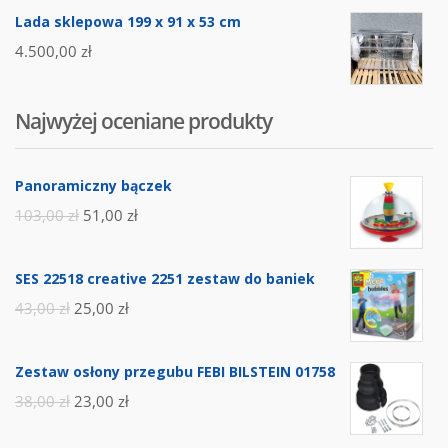
Lada sklepowa 199 x 91 x 53 cm
4.500,00
zł
Najwyżej oceniane produkty
Panoramiczny bączek
103,00
zł
51,00
zł
SES 22518 creative 2251 zestaw do baniek
43,00
zł
25,00
zł
Zestaw osłony przegubu FEBI BILSTEIN 01758
38,00
zł
23,00
zł