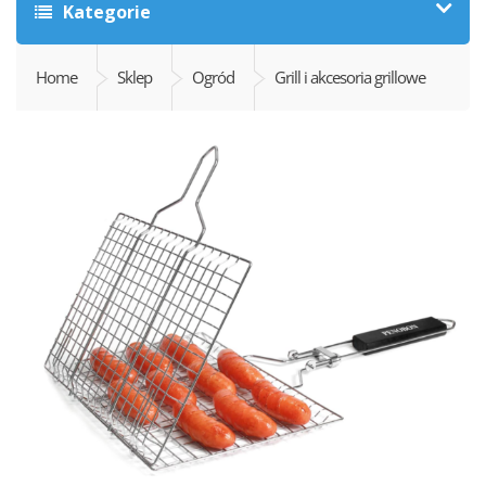
Kategorie
Home
Sklep
Ogród
Grill i akcesoria grillowe